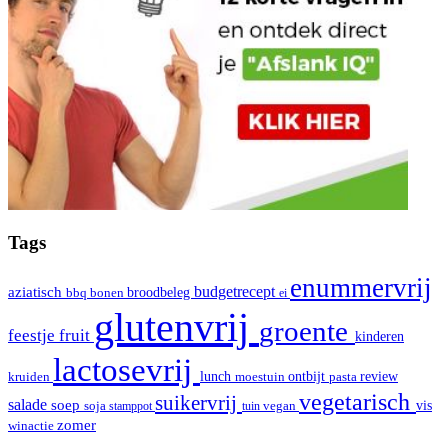
Tags
enummervrij
aziatisch
budgetrecept
broodbeleg
bbq
bonen
ei
glutenvrij
groente
fruit
feestje
kinderen
lactosevrij
review
kruiden
lunch
moestuin
ontbijt
pasta
vegetarisch
suikervrij
salade
soep
vis
soja
stamppot
tuin
vegan
zomer
winactie