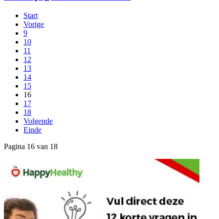
Start
Vorige
9
10
11
12
13
14
15
16
17
18
Volgende
Einde
Pagina 16 van 18