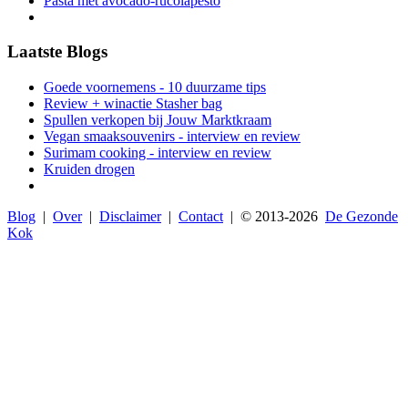
Pasta met avocado-rucolapesto
Laatste Blogs
Goede voornemens - 10 duurzame tips
Review + winactie Stasher bag
Spullen verkopen bij Jouw Marktkraam
Vegan smaaksouvenirs - interview en review
Surimam cooking - interview en review
Kruiden drogen
Blog
|
Over
|
Disclaimer
|
Contact
| © 2013-
2026
De Gezonde
Kok