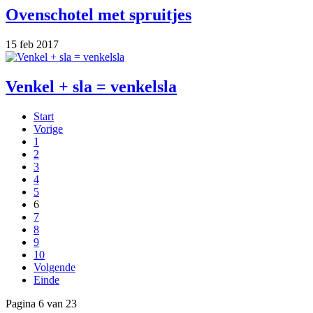
Ovenschotel met spruitjes
15 feb 2017
Venkel + sla = venkelsla
Start
Vorige
1
2
3
4
5
6
7
8
9
10
Volgende
Einde
Pagina 6 van 23