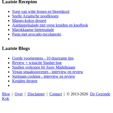
Laatste Recepten
Soep van witte bonen en bloemkool
Snelle Aziatische noodlesoep
Mango-kokos dessert
Aardappelsalade met verse kruiden en knoflook
Marokkaanse bietensalade
Pasta met avocado-rucolapesto
Laatste Blogs
Goede voornemens - 10 duurzame tips
Review + winactie Stasher bag
Spullen verkopen bij Jouw Marktkraam
Vegan smaaksouvenirs - interview en review
Surimam cooking - interview en review
Kruiden drogen
Blog
|
Over
|
Disclaimer
|
Contact
| © 2013-
2026
De Gezonde
Kok