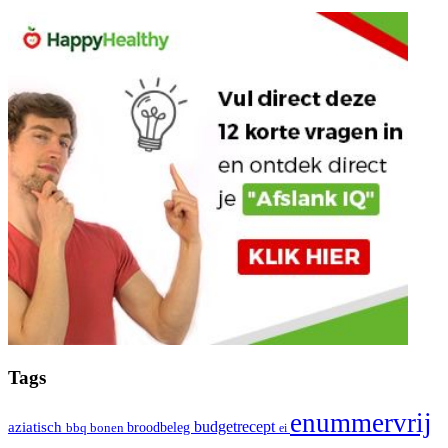
Tags
enummervrij
aziatisch
budgetrecept
broodbeleg
bbq
bonen
ei