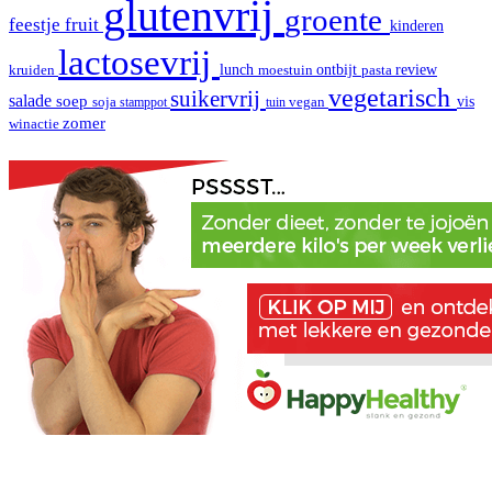
glutenvrij
groente
fruit
feestje
kinderen
lactosevrij
review
kruiden
lunch
moestuin
ontbijt
pasta
vegetarisch
suikervrij
salade
soep
vis
soja
stamppot
tuin
vegan
zomer
winactie