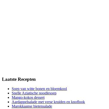
Laatste Recepten
Soep van witte bonen en bloemkool
Snelle Aziatische noodlesoep
Mango-kokos dessert
Aardappelsalade met verse kruiden en knoflook
Marokkaanse bietensalade