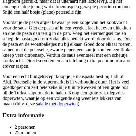
slagroom gebruikt, maar dat is uiteraard niet lactosevrij. Bij het
eimengsel doe je nog wat citroenrasp en geraspte pecorino romano.
Snijd een half bosje (platte) peterselie fijn.
Voordat je de pasta afgiet bewaar je een kopje van het kookvocht
voor de saus. Giet de pasta af in een vergiet, laat het even uitlekken
en doe de pasta dan terug in de pan. Voeg het eiermengsel toe en
schep de pasta goed om zodat alles bedekt wordt door de saus. Doe
de pasta en de worstballetjes nu bij elkaar. Goed door elkaar roeren,
samen met de peterselie, zwarte peper, een snufje zout en een flinke
kneep vers citroensap. Verdun de saus eventueel met een scheutje
kookvocht. Direct serveren en aan tafel nog extra pecorino romano
erover raspen.
Voor een echt budgetrecept koop je je maispasta best bij Lidl of
Aldi. Peterselie in de supermarkt is in verhouding duur. Het is veel
goedkoper om zelf peterselie in je tuin te kweken of een grote bos
bij de Turkse supermarkt te halen. Koop een grote zak diepvries
doperwten, waar je op een volgende dag weer iets lekkers van
maakt (bijv. deze
salade met doperwten
).
Extra informatie
2 personen
25 minuten