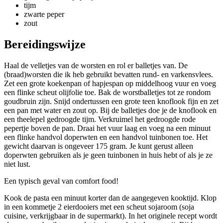
tijm
zwarte peper
zout
Bereidingswijze
Haal de velletjes van de worsten en rol er balletjes van. De
(braad)worsten die ik heb gebruikt bevatten rund- en varkensvlees.
Zet een grote koekenpan of hapjespan op middelhoog vuur en voeg
een flinke scheut olijfolie toe. Bak de worstballetjes tot ze rondom
goudbruin zijn. Snijd ondertussen een grote teen knoflook fijn en zet
een pan met water en zout op. Bij de balletjes doe je de knoflook en
een theelepel gedroogde tijm. Verkruimel het gedroogde rode
pepertje boven de pan. Draai het vuur laag en voeg na een minuut
een flinke handvol doperwten en een handvol tuinbonen toe. Het
gewicht daarvan is ongeveer 175 gram. Je kunt gerust alleen
doperwten gebruiken als je geen tuinbonen in huis hebt of als je ze
niet lust.
Een typisch geval van comfort food!
Kook de pasta een minuut korter dan de aangegeven kooktijd. Klop
in een kommetje 2 eierdooiers met een scheut sojaroom (soja
cuisine, verkrijgbaar in de supermarkt). In het originele recept wordt