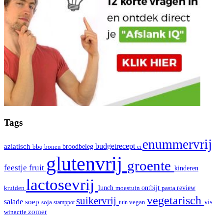
Tags
enummervrij
aziatisch
budgetrecept
broodbeleg
bbq
bonen
ei
glutenvrij
groente
fruit
feestje
kinderen
lactosevrij
review
kruiden
lunch
moestuin
ontbijt
pasta
vegetarisch
suikervrij
salade
soep
vis
soja
stamppot
tuin
vegan
zomer
winactie