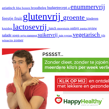
enummervrij
aziatisch
budgetrecept
broodbeleg
bbq
bonen
ei
glutenvrij
groente
fruit
feestje
kinderen
lactosevrij
review
kruiden
lunch
moestuin
ontbijt
pasta
vegetarisch
suikervrij
salade
soep
vis
soja
stamppot
tuin
vegan
zomer
winactie