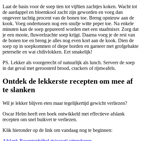
Laat de basis voor de soep tien tot vijftien zachtjes koken. Wacht tot
de aardappel en bloemkool zacht zijn geworden en voeg dan
ongeveer tachtig procent van de bonen toe. Breng opnieuw aan de
kook. Voeg ondertussen nog een snufje witte peper toe. Na enkele
minuten kan de soep gepureerd worden met een staafmixer. Zorg dat
je een mooie, fluweelzachte soep krijgt. Daarna voeg je de rest van
de bonen toe en breng je alles nog even kort aan de kook. Dien de
soep op in soepkommen of diepe borden en garneer met grofgehakte
peterselie en wat chilivlokken. Eet smakelijk!
PS. Lekker als voorgerecht of natuurlijk als lunch. Serveer de soep
in dat geval met geroosterd brood, crackers of rijstwafels.
Ontdek de lekkerste recepten om mee af
te slanken
Wil je lekker blijven eten maar tegelijkertijd gewicht verliezen?
Oscar Helm heeft een boek ontwikkeld met effectieve afslank
recepten om snel buikvet te verliezen.
Klik hieronder op de link om vandaag nog te beginnen:
Afslank Receptenbijbel risicovrij uitproberen