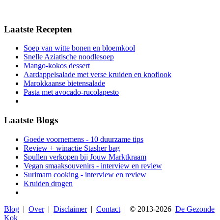
Laatste Recepten
Soep van witte bonen en bloemkool
Snelle Aziatische noodlesoep
Mango-kokos dessert
Aardappelsalade met verse kruiden en knoflook
Marokkaanse bietensalade
Pasta met avocado-rucolapesto
Laatste Blogs
Goede voornemens - 10 duurzame tips
Review + winactie Stasher bag
Spullen verkopen bij Jouw Marktkraam
Vegan smaaksouvenirs - interview en review
Surimam cooking - interview en review
Kruiden drogen
Blog
|
Over
|
Disclaimer
|
Contact
| © 2013-
2026
De Gezonde
Kok