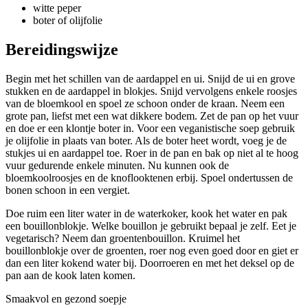
witte peper
boter of olijfolie
Bereidingswijze
Begin met het schillen van de aardappel en ui. Snijd de ui en grove
stukken en de aardappel in blokjes. Snijd vervolgens enkele roosjes
van de bloemkool en spoel ze schoon onder de kraan. Neem een
grote pan, liefst met een wat dikkere bodem. Zet de pan op het vuur
en doe er een klontje boter in. Voor een veganistische soep gebruik
je olijfolie in plaats van boter. Als de boter heet wordt, voeg je de
stukjes ui en aardappel toe. Roer in de pan en bak op niet al te hoog
vuur gedurende enkele minuten. Nu kunnen ook de
bloemkoolroosjes en de knoflooktenen erbij. Spoel ondertussen de
bonen schoon in een vergiet.
Doe ruim een liter water in de waterkoker, kook het water en pak
een bouillonblokje. Welke bouillon je gebruikt bepaal je zelf. Eet je
vegetarisch? Neem dan groentenbouillon. Kruimel het
bouillonblokje over de groenten, roer nog even goed door en giet er
dan een liter kokend water bij. Doorroeren en met het deksel op de
pan aan de kook laten komen.
Smaakvol en gezond soepje