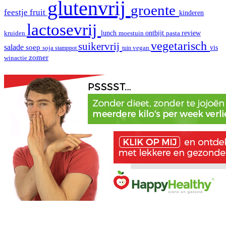
glutenvrij
groente
fruit
feestje
kinderen
lactosevrij
review
kruiden
lunch
moestuin
ontbijt
pasta
vegetarisch
suikervrij
salade
soep
vis
soja
stamppot
tuin
vegan
zomer
winactie