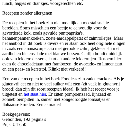
lunch, hapjes en drankjes, voorgerechten etc.
Recepten zonder allergenen
De recepten in het boek zijn niet moeilijk en meestal snel te
bereiden. Soms misschien een beetje te eenvoudig voor de
gevorderde kok, zoals gevulde puntpaprika's,
bananenpannenkoeken, zoete-aardappelpatat of zalmrolletjes. Maar
het aanbod in dit boek is divers en er staan ook heel originele dingen
in zoals een ananascarpaccio met gerookte zalm, gekke sushi met
aardbei en bietensalade met blauwe bessen. Carlijn houdt duidelijk
ook van lekkere desserts, taart en andere lekkernijen. Ik noem hier
even de chocoladetaart met frambozen, de avocado- en limoentaart
en een paas- en kerststol. Klinkt niet verkeerd!
Een van de recepten in het boek Foodless zijn zadencrackers. Als je
glutenvrij eet en niet te veel suiker wilt eten (zit vaak in glutenvrij
brood) dan zijn dit soort recepten ideaal. Ik heb het recept voor je
uitgetest en
het staat hier
. Er zitten pompoenzaad, lijnzaad en
zonnebloempitten in, samen met zongedroogde tomaatjes en
Italiaanse kruiden. Een aanrader!
Boekgegevens:
Gebonden, 192 pagina's
Prijs: € 17,50