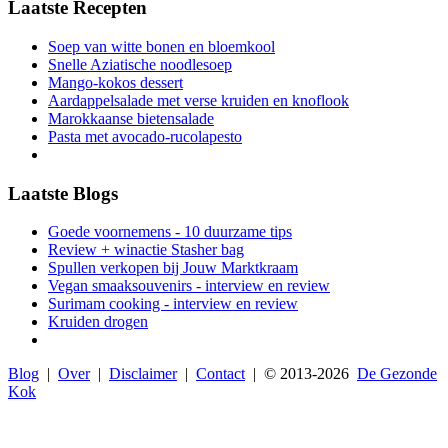
Laatste Recepten
Soep van witte bonen en bloemkool
Snelle Aziatische noodlesoep
Mango-kokos dessert
Aardappelsalade met verse kruiden en knoflook
Marokkaanse bietensalade
Pasta met avocado-rucolapesto
Laatste Blogs
Goede voornemens - 10 duurzame tips
Review + winactie Stasher bag
Spullen verkopen bij Jouw Marktkraam
Vegan smaaksouvenirs - interview en review
Surimam cooking - interview en review
Kruiden drogen
Blog
|
Over
|
Disclaimer
|
Contact
| © 2013-
2026
De Gezonde
Kok