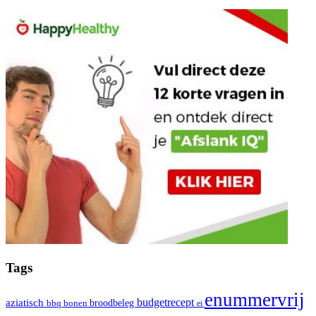
Tags
enummervrij
aziatisch
budgetrecept
broodbeleg
bbq
bonen
ei