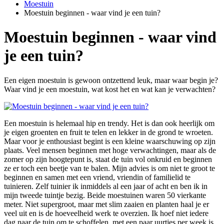
Moestuin
Moestuin beginnen - waar vind je een tuin?
Moestuin beginnen - waar vind
je een tuin?
Een eigen moestuin is gewoon ontzettend leuk, maar waar begin je?
Waar vind je een moestuin, wat kost het en wat kan je verwachten?
Een moestuin is helemaal hip en trendy. Het is dan ook heerlijk om
je eigen groenten en fruit te telen en lekker in de grond te wroeten.
Maar voor je enthousiast begint is een kleine waarschuwing op zijn
plaats. Veel mensen beginnen met hoge verwachtingen, maar als de
zomer op zijn hoogtepunt is, staat de tuin vol onkruid en beginnen
ze er toch een beetje van te balen. Mijn advies is om niet te groot te
beginnen en samen met een vriend, vriendin of familielid te
tuinieren. Zelf tuinier ik inmiddels al een jaar of acht en ben ik in
mijn tweede tuintje bezig. Beide moestuinen waren 50 vierkante
meter. Niet supergroot, maar met slim zaaien en planten haal je er
veel uit en is de hoeveelheid werk te overzien. Ik hoef niet iedere
dag naar de tuin om te schoffelen, met een paar uurtjes per week is