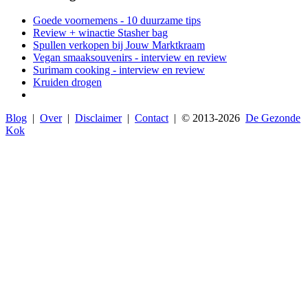
Goede voornemens - 10 duurzame tips
Review + winactie Stasher bag
Spullen verkopen bij Jouw Marktkraam
Vegan smaaksouvenirs - interview en review
Surimam cooking - interview en review
Kruiden drogen
Blog
|
Over
|
Disclaimer
|
Contact
| © 2013-
2026
De Gezonde
Kok