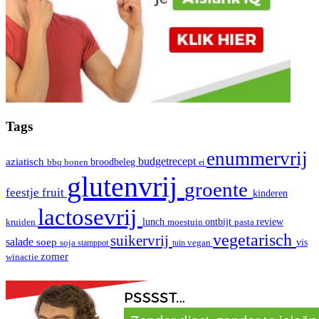
Tags
enummervrij
aziatisch
budgetrecept
broodbeleg
bbq
bonen
ei
glutenvrij
groente
fruit
feestje
kinderen
lactosevrij
review
kruiden
lunch
moestuin
ontbijt
pasta
vegetarisch
suikervrij
salade
soep
vis
soja
stamppot
tuin
vegan
zomer
winactie