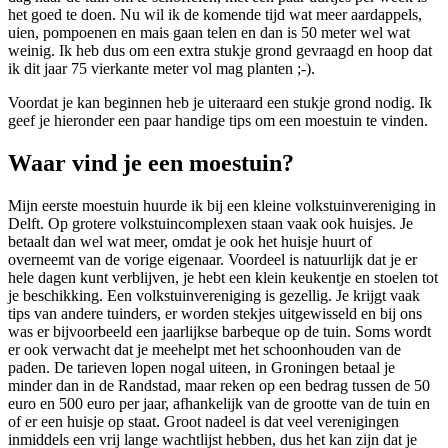
het goed te doen. Nu wil ik de komende tijd wat meer aardappels,
uien, pompoenen en mais gaan telen en dan is 50 meter wel wat
weinig. Ik heb dus om een extra stukje grond gevraagd en hoop dat
ik dit jaar 75 vierkante meter vol mag planten ;-).
Voordat je kan beginnen heb je uiteraard een stukje grond nodig. Ik
geef je hieronder een paar handige tips om een moestuin te vinden.
Waar vind je een moestuin?
Mijn eerste moestuin huurde ik bij een kleine volkstuinvereniging in
Delft. Op grotere volkstuincomplexen staan vaak ook huisjes. Je
betaalt dan wel wat meer, omdat je ook het huisje huurt of
overneemt van de vorige eigenaar. Voordeel is natuurlijk dat je er
hele dagen kunt verblijven, je hebt een klein keukentje en stoelen tot
je beschikking. Een volkstuinvereniging is gezellig. Je krijgt vaak
tips van andere tuinders, er worden stekjes uitgewisseld en bij ons
was er bijvoorbeeld een jaarlijkse barbeque op de tuin. Soms wordt
er ook verwacht dat je meehelpt met het schoonhouden van de
paden. De tarieven lopen nogal uiteen, in Groningen betaal je
minder dan in de Randstad, maar reken op een bedrag tussen de 50
euro en 500 euro per jaar, afhankelijk van de grootte van de tuin en
of er een huisje op staat. Groot nadeel is dat veel verenigingen
inmiddels een vrij lange wachtlijst hebben, dus het kan zijn dat je