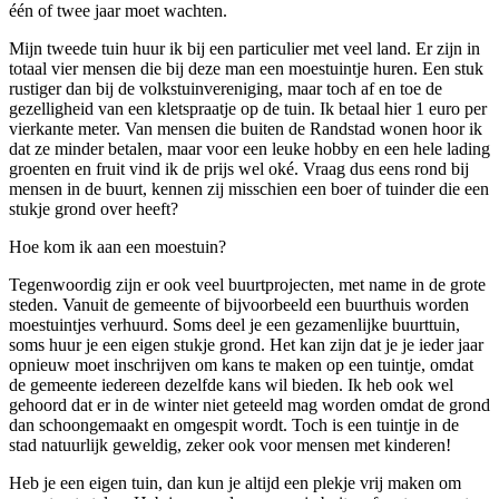
één of twee jaar moet wachten.
Mijn tweede tuin huur ik bij een particulier met veel land. Er zijn in
totaal vier mensen die bij deze man een moestuintje huren. Een stuk
rustiger dan bij de volkstuinvereniging, maar toch af en toe de
gezelligheid van een kletspraatje op de tuin. Ik betaal hier 1 euro per
vierkante meter. Van mensen die buiten de Randstad wonen hoor ik
dat ze minder betalen, maar voor een leuke hobby en een hele lading
groenten en fruit vind ik de prijs wel oké. Vraag dus eens rond bij
mensen in de buurt, kennen zij misschien een boer of tuinder die een
stukje grond over heeft?
Hoe kom ik aan een moestuin?
Tegenwoordig zijn er ook veel buurtprojecten, met name in de grote
steden. Vanuit de gemeente of bijvoorbeeld een buurthuis worden
moestuintjes verhuurd. Soms deel je een gezamenlijke buurttuin,
soms huur je een eigen stukje grond. Het kan zijn dat je je ieder jaar
opnieuw moet inschrijven om kans te maken op een tuintje, omdat
de gemeente iedereen dezelfde kans wil bieden. Ik heb ook wel
gehoord dat er in de winter niet geteeld mag worden omdat de grond
dan schoongemaakt en omgespit wordt. Toch is een tuintje in de
stad natuurlijk geweldig, zeker ook voor mensen met kinderen!
Heb je een eigen tuin, dan kun je altijd een plekje vrij maken om