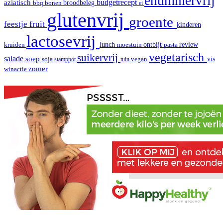
enummervrij
aziatisch
budgetrecept
broodbeleg
bbq
bonen
ei
glutenvrij
groente
fruit
feestje
kinderen
lactosevrij
review
kruiden
lunch
moestuin
ontbijt
pasta
vegetarisch
suikervrij
salade
soep
vis
soja
stamppot
tuin
vegan
zomer
winactie