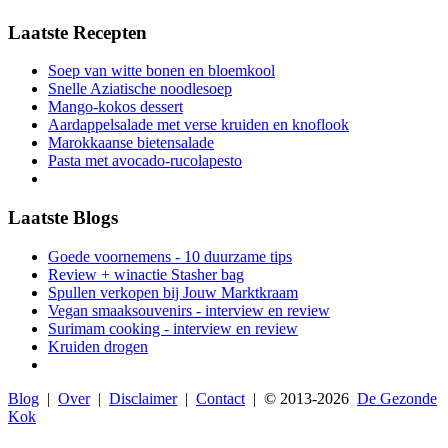
Laatste Recepten
Soep van witte bonen en bloemkool
Snelle Aziatische noodlesoep
Mango-kokos dessert
Aardappelsalade met verse kruiden en knoflook
Marokkaanse bietensalade
Pasta met avocado-rucolapesto
Laatste Blogs
Goede voornemens - 10 duurzame tips
Review + winactie Stasher bag
Spullen verkopen bij Jouw Marktkraam
Vegan smaaksouvenirs - interview en review
Surimam cooking - interview en review
Kruiden drogen
Blog
|
Over
|
Disclaimer
|
Contact
| © 2013-
2026
De Gezonde
Kok