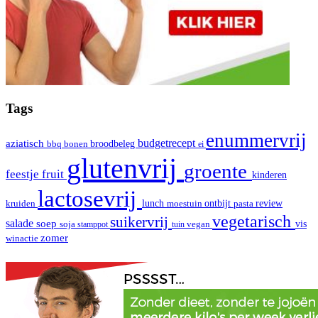
Tags
enummervrij
aziatisch
budgetrecept
broodbeleg
bbq
bonen
ei
glutenvrij
groente
fruit
feestje
kinderen
lactosevrij
review
kruiden
lunch
moestuin
ontbijt
pasta
vegetarisch
suikervrij
salade
soep
vis
soja
stamppot
tuin
vegan
zomer
winactie