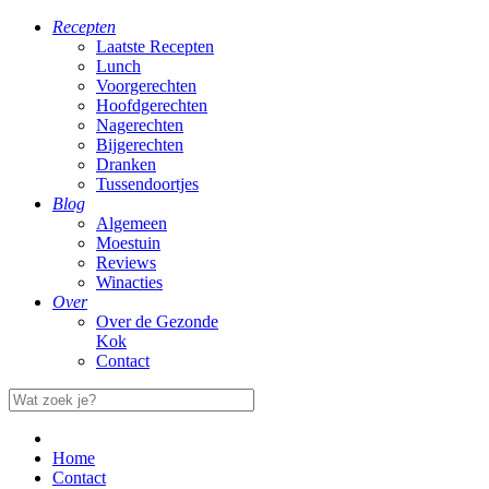
Recepten
Laatste Recepten
Lunch
Voorgerechten
Hoofdgerechten
Nagerechten
Bijgerechten
Dranken
Tussendoortjes
Blog
Algemeen
Moestuin
Reviews
Winacties
Over
Over de Gezonde
Kok
Contact
Home
Contact