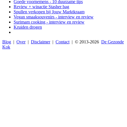
Goede voornemens - 10 duurzame tips
Review + winactie Stasher bag
Spullen verkopen bij Jouw Marktkraam
Vegan smaaksouvenirs - interview en review
Surimam cooking - interview en review
Kruiden drogen
Blog
|
Over
|
Disclaimer
|
Contact
| © 2013-
2026
De Gezonde
Kok