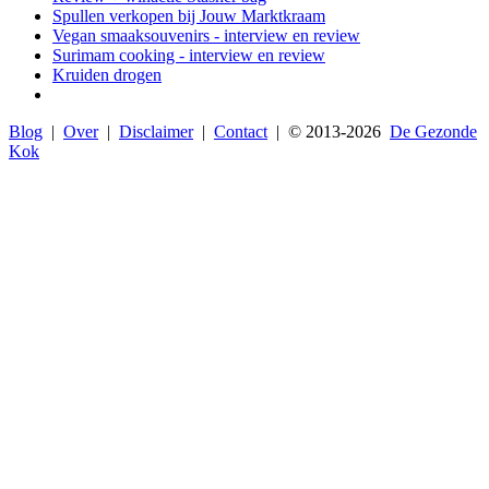
Spullen verkopen bij Jouw Marktkraam
Vegan smaaksouvenirs - interview en review
Surimam cooking - interview en review
Kruiden drogen
Blog
|
Over
|
Disclaimer
|
Contact
| © 2013-
2026
De Gezonde
Kok