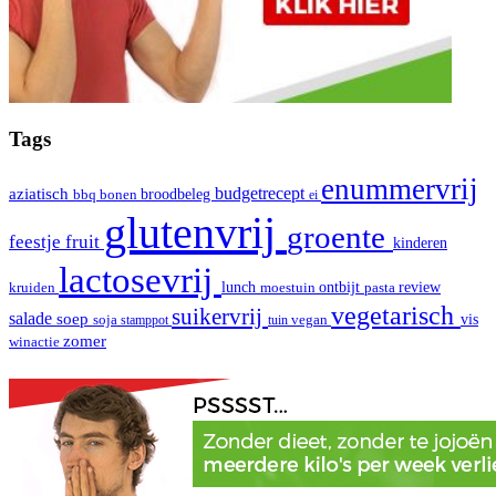
Tags
enummervrij
aziatisch
budgetrecept
broodbeleg
bbq
bonen
ei
glutenvrij
groente
fruit
feestje
kinderen
lactosevrij
review
kruiden
lunch
moestuin
ontbijt
pasta
vegetarisch
suikervrij
salade
soep
vis
soja
stamppot
tuin
vegan
zomer
winactie