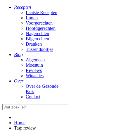
Recepten
Laatste Recepten
Lunch
Voorgerechten
Hoofdgerechten
Nagerechten
Bijgerechten
Dranken
Tussendoortjes
Blog
Algemeen
Moestuin
Reviews
Winacties
Over
Over de Gezonde
Kok
Contact
Home
Tag: review