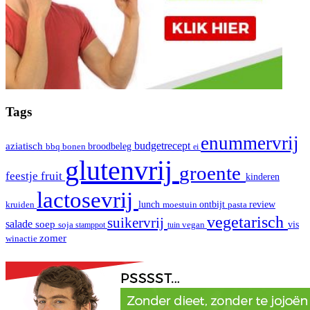
Tags
enummervrij
aziatisch
budgetrecept
broodbeleg
bbq
bonen
ei
glutenvrij
groente
fruit
feestje
kinderen
lactosevrij
review
kruiden
lunch
moestuin
ontbijt
pasta
vegetarisch
suikervrij
salade
soep
vis
soja
stamppot
tuin
vegan
zomer
winactie